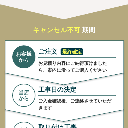
キャンセル
不可
期間
ご注文
最終確定
お客様
から
お見積り内容にご納得頂けました
ら、案内に沿ってご購入ください
工事日の決定
当店
から
ご入金確認後、ご連絡させていただ
きます
取り付け工事